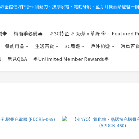
新會員送$100購物金✨再享消費回饋無極限
熱夏日救星☀️秒凍扇登場💙半導體製冷 x 微米級冰霧，一秒開凍，熱感歸
新會員送$100購物金✨再享消費回饋無極限
☀️
梅雨季必備🌧️
∥3C特企 ∥ 奶茶 x 草綠 🏵
Featured P
餐廚用品
生活百貨
3C周邊
戶外旅遊
汽車百
訊
常見Q&A
🌟Unlimited Member Rewards🌟