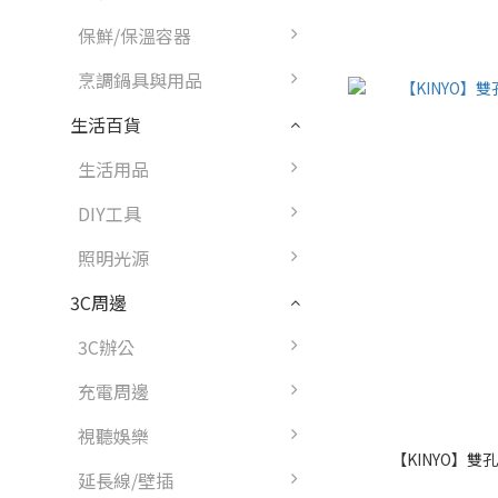
保鮮/保溫容器
烹調鍋具與用品
生活百貨
生活用品
DIY工具
照明光源
3C周邊
3C辦公
充電周邊
視聽娛樂
【KINYO】雙孔充
延長線/壁插