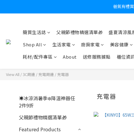
炎
簡質生活誌
父親節禮物精選清單🎁
盛夏清涼風扇
Shop All
生活家電
廚房家電
美容健康
耗材/配件專區
About
送修服務據點
櫃位資
View All
/
3C周邊
/
充電周邊
/
充電器
充電器
☀️冰涼消暑季❄️降溫神器任
2件9折
父親節禮物精選清單🎁
Featured Products