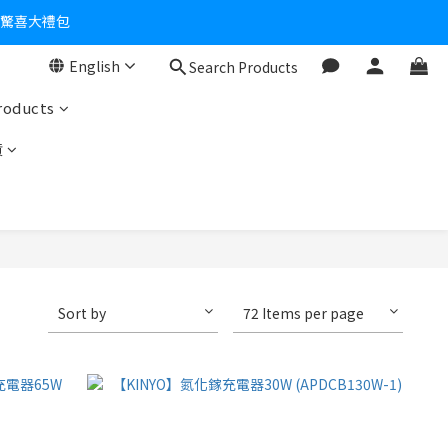
零！
English
Search Products
roducts
貨
Sort by
72 Items per page