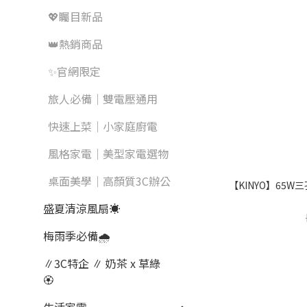
💖矚目新品
👑熱銷商品
✨官網限定
旅人必備｜雙電壓通用
快速上菜｜小家庭廚電
風格家電｜美型家電選物
桌面美學｜高顏質3C辦公
【KINYO】65W三
盛夏清涼風扇☀️
梅雨季必備🌧️
∥3C特企 ∥ 奶茶 x 草綠
🏵