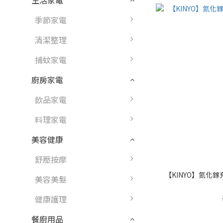
生活家電
季節家電
清潔整理
捕蚊家電
廚房家電
飲品家電
料理家電
美容健康
舒壓按摩
【KINYO】氮化鎵充電
美容美髮
健康護理
餐廚用品