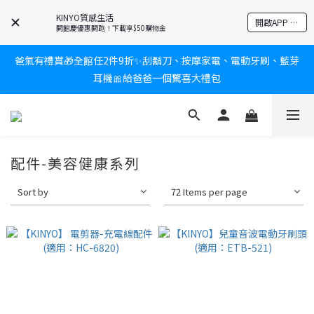
KINYO質感生活
開啟APP 享隱藏優惠
開館慶優惠開跑！下載享$50購物金
爸氣有禮賞🎁全館任2件9折✨刮鬍刀、按摩家電、電動牙刷、藍芽
耳機🎀給爸爸一個驚喜大禮包
新會員送$100購物金✨再享消費回饋無極限
炎熱夏日救星☀️秒凍扇登場💙半導體製冷 x 微米級冰霧，一秒開
凍，熱感歸零！
新會員送$100購物金✨再享消費回饋無極限
配件-美容健康系列
Sort by
72 Items per page