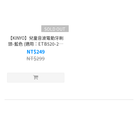
SOLD OUT
【KINYO】兒童音波電動牙刷
頭-藍色 (適用：ETB520-2、
ETB-520)
NT$249
NT$299