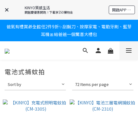
KINYO質感生活
新會員送$100購物金✨再享消費回饋無極限
開啟APP 享隱藏優惠
開館慶優惠開跑！下載享$50購物金
爸氣有禮賞🎁全館任2件9折✨刮鬍刀、按摩家電、電動牙刷、藍芽
新會員送$100購物金✨再享消費回饋無極限
耳機🎀給爸爸一個驚喜大禮包
炎熱夏日救星☀️秒凍扇登場💙半導體製冷 x 微米級冰霧，一秒開
凍，熱感歸零！
電池式捕蚊拍
新會員送$100購物金✨再享消費回饋無極限
Sort by
72 Items per page