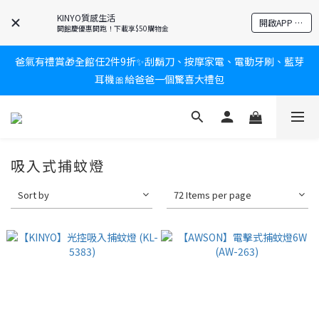
KINYO質感生活
新會員送$100購物金✨再享消費回饋無極限
開啟APP 享隱藏優惠
開館慶優惠開跑！下載享$50購物金
爸氣有禮賞🎁全館任2件9折✨刮鬍刀、按摩家電、電動牙刷、藍芽
新會員送$100購物金✨再享消費回饋無極限
耳機🎀給爸爸一個驚喜大禮包
炎熱夏日救星☀️秒凍扇登場💙半導體製冷 x 微米級冰霧，一秒開
凍，熱感歸零！
吸入式捕蚊燈
新會員送$100購物金✨再享消費回饋無極限
Sort by
72 Items per page