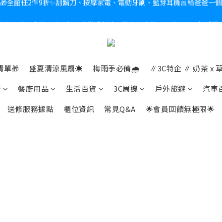
熱夏日救星☀️秒凍扇登場💙半導體製冷 x 微米級冰霧，一秒開凍，熱感歸
新會員送$100購物金✨再享消費回饋無極限
新會員送$100購物金✨再享消費回饋無極限
單🎁
盛夏清涼風扇☀️
梅雨季必備🌧️
∥3C特企 ∥ 奶茶 x 草
康
餐廚用品
生活百貨
3C周邊
戶外旅遊
汽車
送修服務據點
櫃位資訊
常見Q&A
🌟會員回饋無極限🌟