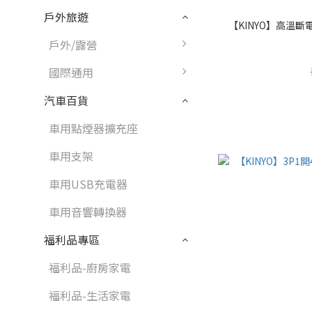
戶外旅遊
【KINYO】高溫斷電
戶外/露營
國際通用
汽車百貨
車用點煙器擴充座
車用支架
車用USB充電器
車用音響轉換器
福利品專區
福利品-廚房家電
福利品-生活家電