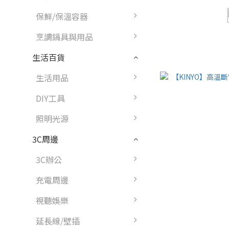
保鮮/保溫容器
烹調鍋具與用品
生活百貨
生活用品
DIY工具
照明光源
3C周邊
3C辦公
充電周邊
視聽娛樂
延長線/壁插