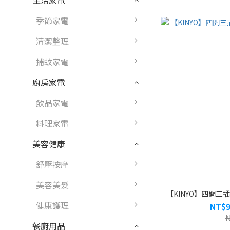
生活家電
季節家電
清潔整理
捕蚊家電
廚房家電
飲品家電
料理家電
美容健康
舒壓按摩
美容美髮
【KINYO】四開三插P
健康護理
NT$9
餐廚用品