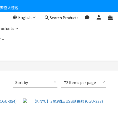
個驚喜大禮包
English
Search Products
零！
roducts
貨
Sort by
72 Items per page