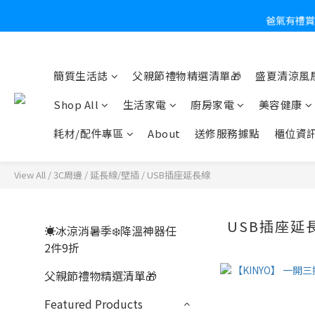
爸氣有禮賞
炎
簡質生活誌
父親節禮物精選清單🎁
盛夏清涼風扇
Shop All
生活家電
廚房家電
美容健康
耗材/配件專區
About
送修服務據點
櫃位資
View All
/
3C周邊
/
延長線/壁插
/
USB插座延長線
USB插座延
☀️冰涼消暑季❄️降溫神器任
2件9折
父親節禮物精選清單🎁
Featured Products