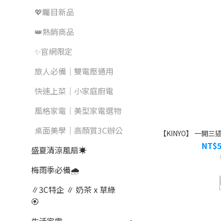
💖矚目新品
👑熱銷商品
✨官網限定
旅人必備｜雙電壓通用
快速上菜｜小家庭廚電
風格家電｜美型家電選物
桌面美學｜高顏質3C辦公
【KINYO】 一開三插P
NT$5
盛夏清涼風扇☀️
梅雨季必備🌧️
∥3C特企 ∥ 奶茶 x 草綠
🏵