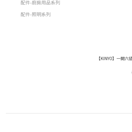
配件-廚房用品系列
配件-照明系列
【KINYO】一開六插P