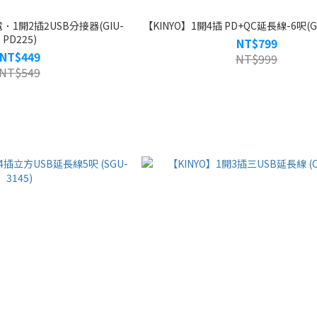
．1開2插2USB分接器(GIU-
【KINYO】1開4插 PD+QC延長線-6呎(GI
PD225)
NT$799
NT$449
NT$999
NT$549