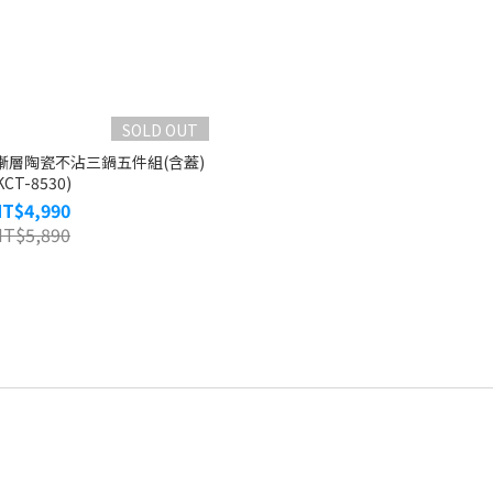
SOLD OUT
橘漸層陶瓷不沾三鍋五件組(含蓋)
KCT-8530)
NT$4,990
NT$5,890