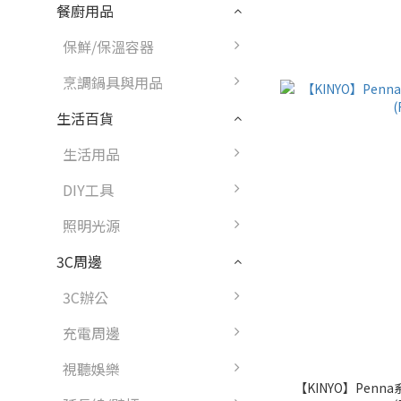
餐廚用品
保鮮/保溫容器
烹調鍋具與用品
生活百貨
生活用品
DIY工具
照明光源
3C周邊
3C辦公
充電周邊
視聽娛樂
【KINYO】Pen