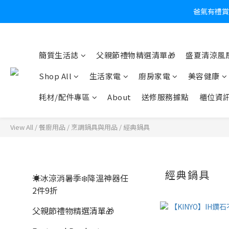
爸氣有禮賞
炎
簡質生活誌
父親節禮物精選清單🎁
盛夏清涼風扇
Shop All
生活家電
廚房家電
美容健康
耗材/配件專區
About
送修服務據點
櫃位資
View All
/
餐廚用品
/
烹調鍋具與用品
/
經典鍋具
經典鍋具
☀️冰涼消暑季❄️降溫神器任
2件9折
父親節禮物精選清單🎁