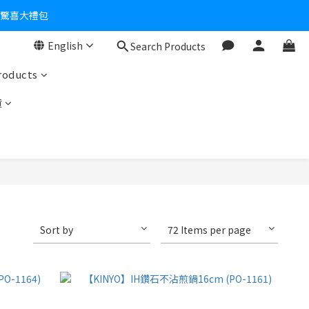
個驚喜大禮包
English
Search Products
零！
roducts
貨
Sort by
72 Items per page