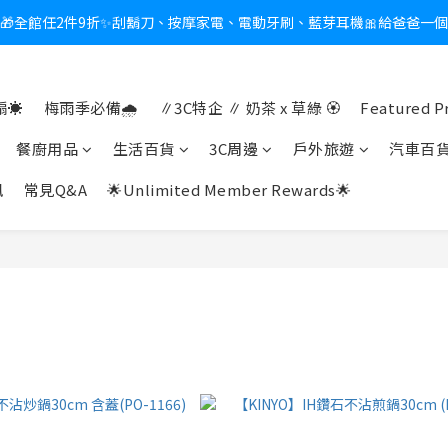
🎁全館任2件9折✨刮鬍刀、按摩家電、電動牙刷、藍芽耳機🎀給爸爸一
新會員送$100購物金✨再享消費回饋無極限
熱夏日救星☀️秒凍扇登場💙半導體製冷 x 微米級冰霧，一秒開凍，熱感歸
☀️
梅雨季必備🌧️
∥3C特企 ∥ 奶茶 x 草綠 🏵
Featured P
新會員送$100購物金✨再享消費回饋無極限
餐廚用品
生活百貨
3C周邊
戶外旅遊
汽車百
訊
常見Q&A
🌟Unlimited Member Rewards🌟