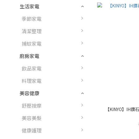
生活家電
季節家電
清潔整理
捕蚊家電
廚房家電
飲品家電
料理家電
美容健康
舒壓按摩
【KINYO】IH鑽石
美容美髮
健康護理