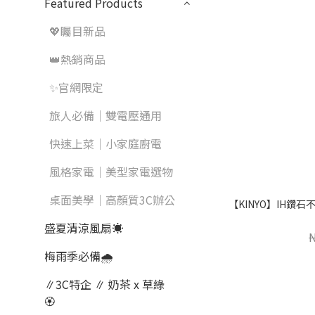
Featured Products
💖矚目新品
👑熱銷商品
✨官網限定
旅人必備｜雙電壓通用
快速上菜｜小家庭廚電
風格家電｜美型家電選物
桌面美學｜高顏質3C辦公
【KINYO】IH鑽石不
盛夏清涼風扇☀️
梅雨季必備🌧️
∥3C特企 ∥ 奶茶 x 草綠
🏵