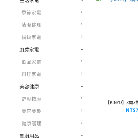
生活家電
季節家電
清潔整理
捕蚊家電
廚房家電
飲品家電
料理家電
美容健康
舒壓按摩
【KINYO】3開3插
NT$7
美容美髮
健康護理
餐廚用品