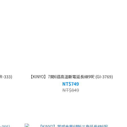
-333)
【KINYO】7開6插高溫斷電延長線9呎 (GI-3769)
NT$749
NT$849