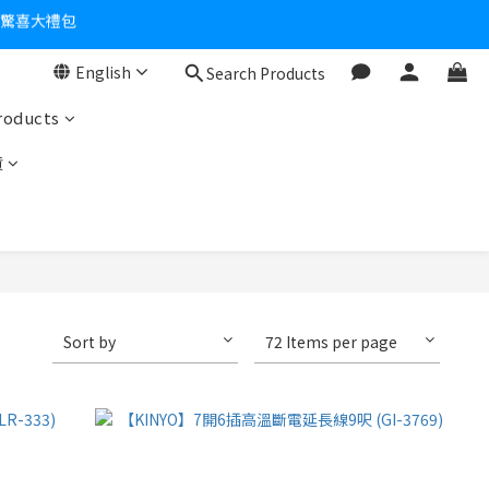
零！
English
Search Products
roducts
貨
Sort by
72 Items per page