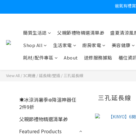
炎
簡質生活誌
父親節禮物精選清單🎁
盛夏清涼風扇
Shop All
生活家電
廚房家電
美容健康
耗材/配件專區
About
送修服務據點
櫃位資
View All
/
3C周邊
/
延長線/壁插
/
三孔延長線
三孔延長線
☀️冰涼消暑季❄️降溫神器任
2件9折
父親節禮物精選清單🎁
Featured Products