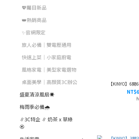
💖矚目新品
👑熱銷商品
✨官網限定
旅人必備｜雙電壓通用
快速上菜｜小家庭廚電
風格家電｜美型家電選物
桌面美學｜高顏質3C辦公
【KINYO】6開6
NT$6
盛夏清涼風扇☀️
梅雨季必備🌧️
∥3C特企 ∥ 奶茶 x 草綠
🏵