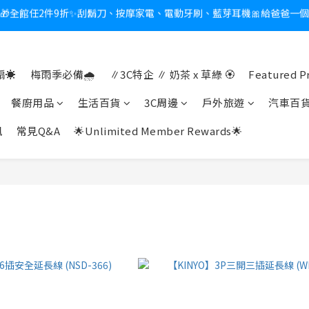
新會員送$100購物金✨再享消費回饋無極限
熱夏日救星☀️秒凍扇登場💙半導體製冷 x 微米級冰霧，一秒開凍，熱感歸
新會員送$100購物金✨再享消費回饋無極限
☀️
梅雨季必備🌧️
∥3C特企 ∥ 奶茶 x 草綠 🏵
Featured P
餐廚用品
生活百貨
3C周邊
戶外旅遊
汽車百
訊
常見Q&A
🌟Unlimited Member Rewards🌟