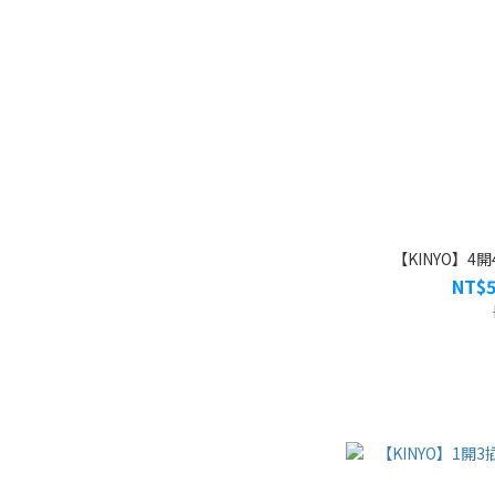
【KINYO】4開
NT$5