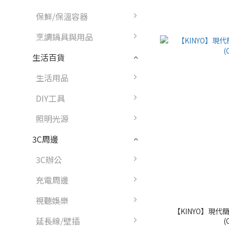
保鮮/保溫容器
烹調鍋具與用品
生活百貨
生活用品
DIY工具
照明光源
3C周邊
3C辦公
充電周邊
視聽娛樂
【KINYO】現代
延長線/壁插
(