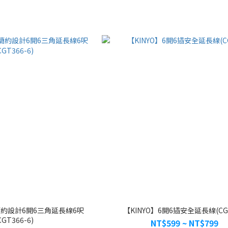
簡約設計6開6三角延長線6呎
【KINYO】6開6插安全延長線(CG-
CGT366-6)
NT$599 ~ NT$799