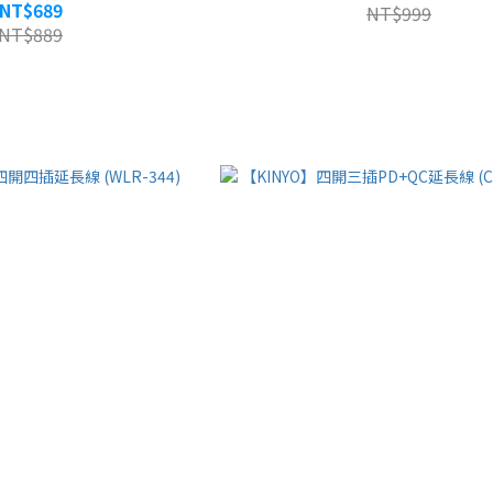
NT$689
NT$999
NT$889