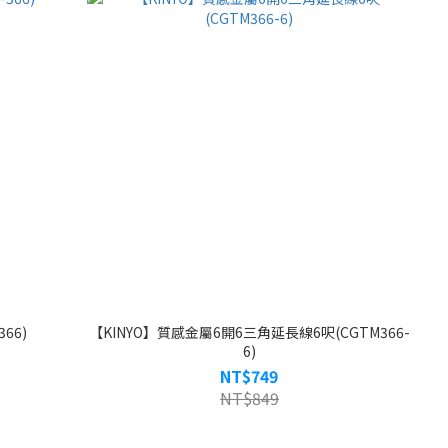
66)
【KINYO】質感金屬6開6三角延長線6呎(CGTM366-
6)
NT$749
NT$849