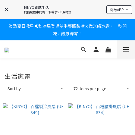
爸氣有禮賞🎁全館任2件9折✨刮鬍刀、按摩家電、電動牙刷、藍芽
KINYO質感生活
開啟APP 享隱藏優惠
耳機🎀給爸爸一個驚喜大禮包
開館慶優惠開跑！下載享$50購物金
炎熱夏日救星☀️秒凍扇登場💙半導體製冷 x 微米級冰霧，一秒開
新會員送$100購物金✨再享消費回饋無極限
凍，熱感歸零！
新會員送$100購物金✨再享消費回饋無極限
生活家電
Sort by
72 Items per page