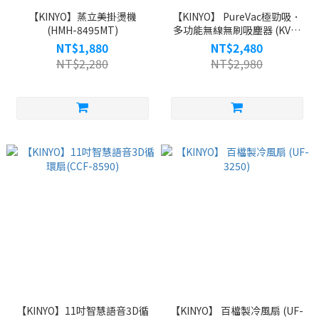
【KINYO】蒸立美掛燙機
【KINYO】 PureVac極勁吸．
(HMH-8495MT)
多功能無線無刷吸塵器 (KVC-
036)
NT$1,880
NT$2,480
NT$2,280
NT$2,980
【KINYO】11吋智慧語音3D循
【KINYO】 百檔製冷風扇 (UF-