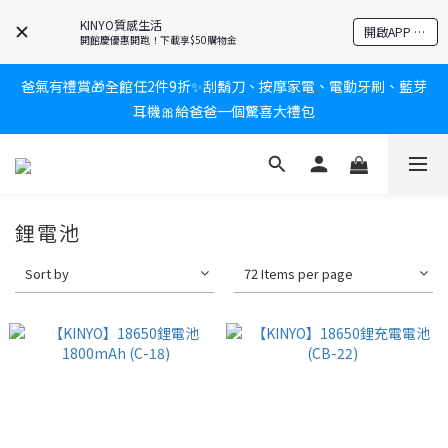
KINYO質感生活
新會員送$100購物金✨再享消費回饋無極限
開啟APP 享隱藏優惠
開館慶優惠開跑！下載享$50購物金
爸氣有禮賞🎁全館任2件9折✨刮鬍刀、按摩家電、電動牙刷、藍芽
新會員送$100購物金✨再享消費回饋無極限
耳機🎀給爸爸一個驚喜大禮包
炎熱夏日救星☀️秒凍扇登場💙半導體製冷 x 微米級冰霧，一秒開
凍，熱感歸零！
鋰電池
新會員送$100購物金✨再享消費回饋無極限
Sort by
72 Items per page