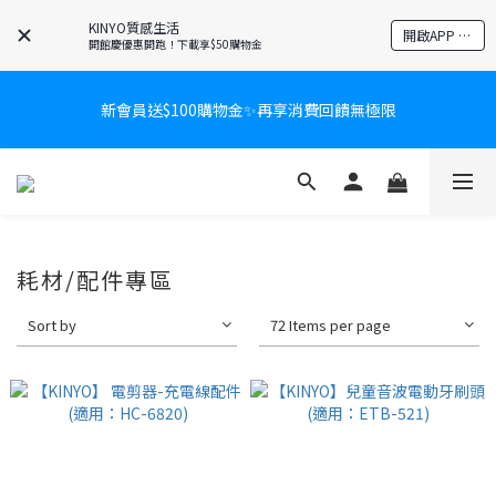
KINYO質感生活
開啟APP 享隱藏優惠
開館慶優惠開跑！下載享$50購物金
新會員送$100購物金✨再享消費回饋無極限
新會員送$100購物金✨再享消費回饋無極限
爸氣有禮賞🎁全館任2件9折✨刮鬍刀、按摩家電、電動牙刷、藍芽
耳機🎀給爸爸一個驚喜大禮包
炎熱夏日救星☀️秒凍扇登場💙半導體製冷 x 微米級冰霧，一秒開
耗材/配件專區
凍，熱感歸零！
Sort by
72 Items per page
新會員送$100購物金✨再享消費回饋無極限