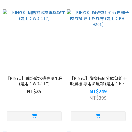
【KINYO】瞬熱飲水機專屬配件
【KINYO】陶瓷遠紅外線負離子
(適用：WD-117)
吹風機 專用熱風罩 (適用：KH-
9201)
NT$35
NT$249
NT$399