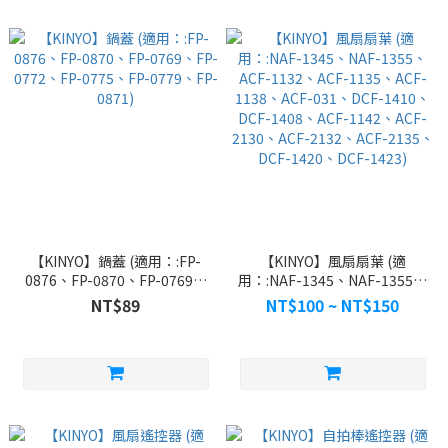
【KINYO】鍋蓋 (適用：:FP-
【KINYO】風扇扇葉 (適
0876、FP-0870、FP-0769、
用：:NAF-1345、NAF-1355、
FP-0772、FP-0775、FP-
ACF-1132、ACF-1135、ACF-
NT$89
NT$100 ~ NT$150
0779、FP-0871)
1138、ACF-031、DCF-
1410、DCF-1408、ACF-
1142、ACF-2130、ACF-
2132、ACF-2135、DCF-
1420、DCF-1423)