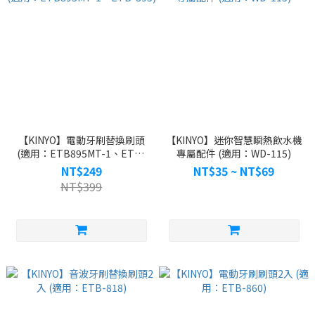
【KINYO】電動牙刷替換刷頭
【KINYO】迷你智慧瞬熱飲水機
(適用：ETB895MT-1、ETB-
專屬配件 (適用：WD-115)
895)
NT$249
NT$35 ~ NT$69
NT$399