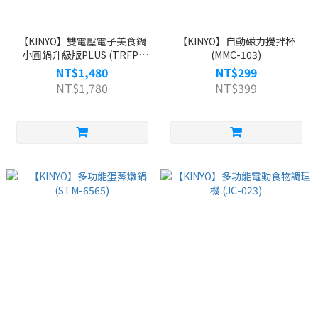
【KINYO】雙電壓電子美食鍋
【KINYO】自動磁力攪拌杯
小圓鍋升級版PLUS (TRFP-
(MMC-103)
E61)
NT$1,480
NT$299
NT$1,780
NT$399