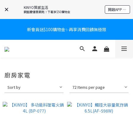
KINYO質感生活
開啟APP 享隱藏優惠
開館慶優惠開跑！下載享$50購物金
新會員送$100購物金✨再享消費回饋無極限
新會員送$100購物金✨再享消費回饋無極限
爸氣有禮賞🎁全館任2件9折✨刮鬍刀、按摩家電、電動牙刷、藍芽
耳機🎀給爸爸一個驚喜大禮包
炎熱夏日救星☀️秒凍扇登場💙半導體製冷 x 微米級冰霧，一秒開
廚房家電
凍，熱感歸零！
Sort by
72 Items per page
新會員送$100購物金✨再享消費回饋無極限