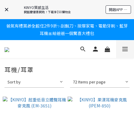
KINYO質感生活
新會員送$100購物金✨再享消費回饋無極限
開啟APP 享隱藏優惠
開館慶優惠開跑！下載享$50購物金
爸氣有禮賞🎁全館任2件9折✨刮鬍刀、按摩家電、電動牙刷、藍芽
新會員送$100購物金✨再享消費回饋無極限
耳機🎀給爸爸一個驚喜大禮包
炎熱夏日救星☀️秒凍扇登場💙半導體製冷 x 微米級冰霧，一秒開
凍，熱感歸零！
耳機/耳罩
新會員送$100購物金✨再享消費回饋無極限
Sort by
72 Items per page