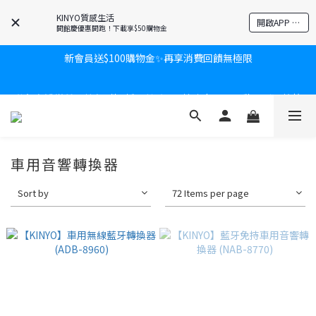
KINYO質感生活
開啟APP 享隱藏優惠
開館慶優惠開跑！下載享$50購物金
新會員送$100購物金✨再享消費回饋無極限
新會員送$100購物金✨再享消費回饋無極限
爸氣有禮賞🎁全館任2件9折✨刮鬍刀、按摩家電、電動牙刷、藍芽
耳機🎀給爸爸一個驚喜大禮包
炎熱夏日救星☀️秒凍扇登場💙半導體製冷 x 微米級冰霧，一秒開
凍，熱感歸零！
車用音響轉換器
Sort by
72 Items per page
新會員送$100購物金✨再享消費回饋無極限