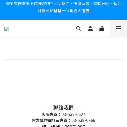
爸氣有禮賞🎁全館任2件9折✨刮鬍刀、按摩家電、電動牙刷、藍芽
耳機🎀給爸爸一個驚喜大禮包
新會員送$100購物金✨再享消費回饋無極限
炎熱夏日救星☀️秒凍扇登場💙半導體製冷 x 微米級冰霧，一秒開
凍，熱感歸零！
新會員送$100購物金✨再享消費回饋無極限
https://www.kinyo.tw/categories/h
ot
聯絡我們
客服專線
：03-539-6627
官方購物網訂單專線
：03-539-6966
統一編號
：
20971897