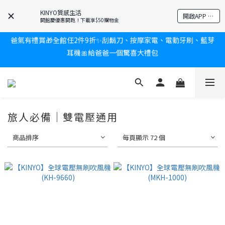
KINYO質感生活
開啟APP 享隱藏優惠
開館慶優惠開跑！下載享$50購物金
爸氣有禮賞🎁全館任2件9折✨刮鬍刀、按摩家電、電動牙刷、藍芽
耳機🎀給爸爸一個驚喜大禮包
新會員送$100購物金✨再享消費回饋無極限
炎熱夏日救星☀️秒凍扇登場💙半導體製冷 x 微米級冰霧，一秒開
凍，熱感歸零！
新會員送$100購物金✨再享消費回饋無極限
旅人必備｜雙電壓通用
商品排序
每頁顯示 72 個