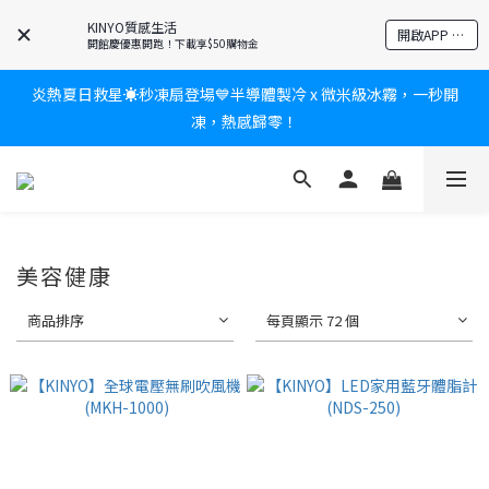
爸氣有禮賞🎁全館任2件9折✨刮鬍刀、按摩家電、電動牙刷、藍芽
KINYO質感生活
開啟APP 享隱藏優惠
耳機🎀給爸爸一個驚喜大禮包
開館慶優惠開跑！下載享$50購物金
炎熱夏日救星☀️秒凍扇登場💙半導體製冷 x 微米級冰霧，一秒開
新會員送$100購物金✨再享消費回饋無極限
凍，熱感歸零！
新會員送$100購物金✨再享消費回饋無極限
美容健康
商品排序
每頁顯示 72 個