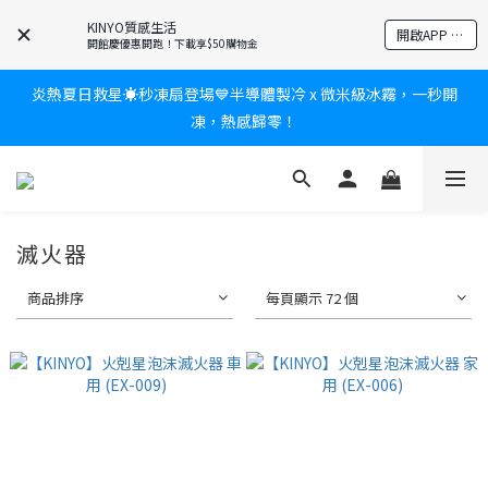
爸氣有禮賞🎁全館任2件9折✨刮鬍刀、按摩家電、電動牙刷、藍芽
KINYO質感生活
開啟APP 享隱藏優惠
耳機🎀給爸爸一個驚喜大禮包
開館慶優惠開跑！下載享$50購物金
炎熱夏日救星☀️秒凍扇登場💙半導體製冷 x 微米級冰霧，一秒開
新會員送$100購物金✨再享消費回饋無極限
凍，熱感歸零！
新會員送$100購物金✨再享消費回饋無極限
滅火器
商品排序
每頁顯示 72 個