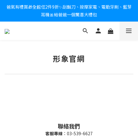
爸氣有禮賞🎁全館任2件9折✨刮鬍刀、按摩家電、電動牙刷、藍芽
新會員送$100購物金✨再享消費回饋無極限
耳機🎀給爸爸一個驚喜大禮包
炎熱夏日救星☀️秒凍扇登場💙半導體製冷 x 微米級冰霧，一秒開
凍，熱感歸零！
新會員送$100購物金✨再享消費回饋無極限
形象官網
聯絡我們
客服專線
：03-539-6627