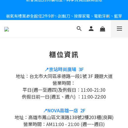
新會員送$100購物金✨再享消費回饋無極限
爸氣有禮賞🎁全館任2件9折✨刮鬍刀、按摩家電、電動牙刷、藍芽
耳機🎀給爸爸一個驚喜大禮包
炎熱夏日救星☀️秒凍扇登場💙半導體製冷 x 微米級冰霧，一秒開
凍，熱感歸零！
櫃位資訊
新會員送$100購物金✨再享消費回饋無極限
📍
京站時尚廣場 3F
地址
：台北市大同區承德路一段1號 3F 趣遊大道
營業時間：
平日(週一至週四)及例假日：11:00-21:30
例假日前一日(週五、週六) ：11:00-22:00
📍
NOVA高雄一店 2F
地址：高雄市鳳山區文濱路138號2樓203櫃(良興)
營業時間
：
AM11:00 - 21:00 (週一~週日)