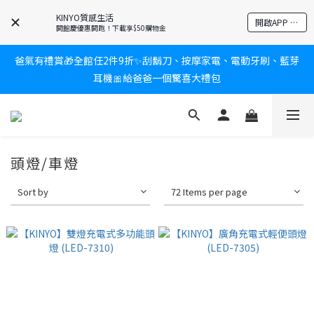
KINYO質感生活
新會員送$100購物金✨再享消費回饋無極限
開啟APP 享隱藏優惠
開館慶優惠開跑！下載享$50購物金
爸氣有禮賞🎁全館任2件9折✨刮鬍刀、按摩家電、電動牙刷、藍芽
新會員送$100購物金✨再享消費回饋無極限
耳機🎀給爸爸一個驚喜大禮包
炎熱夏日救星☀️秒凍扇登場💙半導體製冷 x 微米級冰霧，一秒開
凍，熱感歸零！
頭燈/車燈
新會員送$100購物金✨再享消費回饋無極限
Sort by
72 Items per page