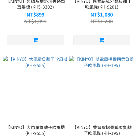
【KINYO】超植系瞬熱玩美造型
【KINYO】陶瓷遠紅外線負離子
直髮梳 (KHS-3302)
吹風機(KH-9201)
NT$899
NT$1,080
NT$1,099
NT$1,280
【KINYO】大風量負離子吹風機
【KINYO】雙電壓摺疊瞬柔負離
(KH-9555)
子吹風機 (KH-195)