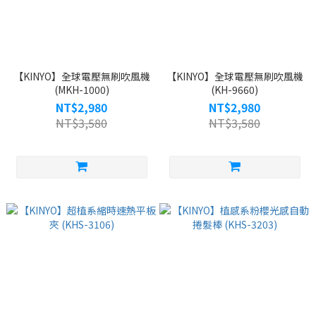
【KINYO】全球電壓無刷吹風機
【KINYO】全球電壓無刷吹風機
(MKH-1000)
(KH-9660)
NT$2,980
NT$2,980
NT$3,580
NT$3,580