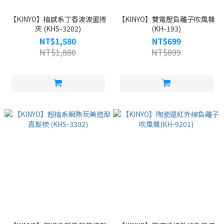
【KINYO】植感系丁香波波蛋捲
【KINYO】雙電壓負離子吹風機
夾 (KHS-3202)
(KH-193)
NT$1,580
NT$699
NT$1,880
NT$899