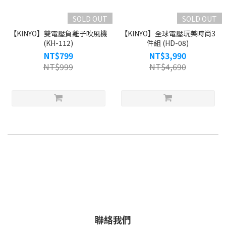
SOLD OUT
SOLD OUT
【KINYO】雙電壓負離子吹風機
【KINYO】全球電壓玩美時尚3
(KH-112)
件組 (HD-08)
NT$799
NT$3,990
NT$999
NT$4,690
聯絡我們