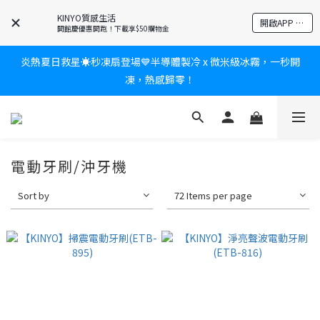
爸氣有禮賞🎁全館任2件9折✨刮鬍刀、按摩家電、電動牙刷、藍芽
KINYO質感生活
開啟APP 享隱藏優惠
耳機🎀給爸爸一個驚喜大禮包
開館慶優惠開跑！下載享$50購物金
炎熱夏日救星☀️秒凍扇登場💙半導體製冷 x 微米級冰霧，一秒開
新會員送$100購物金✨再享消費回饋無極限
凍，熱感歸零！
新會員送$100購物金✨再享消費回饋無極限
電動牙刷/沖牙機
Sort by
72 Items per page