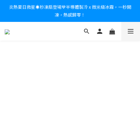
炎熱夏日救星☀️秒凍扇登場💙半導體製冷 x 微米級冰霧，一秒開
新會員送$100購物金✨再享消費回饋無極限
凍，熱感歸零！
新會員送$100購物金✨再享消費回饋無極限