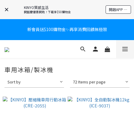
KINYO質感生活
開啟APP 享隱藏優惠
開館慶優惠開跑！下載享$50購物金
新會員送$100購物金✨再享消費回饋無極限
新會員送$100購物金✨再享消費回饋無極限
爸氣有禮賞🎁全館任2件9折✨刮鬍刀、按摩家電、電動牙刷、藍芽
耳機🎀給爸爸一個驚喜大禮包
炎熱夏日救星☀️秒凍扇登場💙半導體製冷 x 微米級冰霧，一秒開
車用冰箱/製冰機
凍，熱感歸零！
Sort by
72 Items per page
新會員送$100購物金✨再享消費回饋無極限