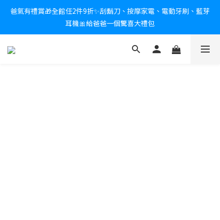
爸氣有禮賞🎁全館任2件9折✨刮鬍刀、按摩家電、電動牙刷、藍芽
新會員送$100購物金✨再享消費回饋無極限
耳機🎀給爸爸一個驚喜大禮包
炎熱夏日救星☀️秒凍扇登場💙半導體製冷 x 微米級冰霧，一秒開
凍，熱感歸零！
新會員送$100購物金✨再享消費回饋無極限