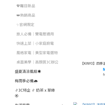
💖矚目新品
👑熱銷商品
✨官網限定
旅人必備｜雙電壓通用
快速上菜｜小家庭廚電
風格家電｜美型家電選物
桌面美學｜高顏質3C辦公
【KINYO】四季溫
盛夏清涼風扇☀️
梅雨季必備🌧️
∥3C特企 ∥ 奶茶 x 草綠
🏵