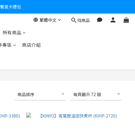
個驚喜大禮包
零！
繁體中文
找商品
所有商品
件專區
商店介紹
商品排序
每頁顯示 72 個