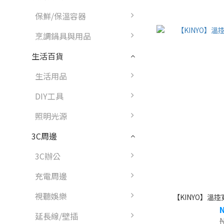
保鮮/保溫容器
烹調鍋具與用品
生活百貨
生活用品
DIY工具
照明光源
3C周邊
3C辦公
充電周邊
視聽娛樂
【KINYO】溫控寬
延長線/壁插