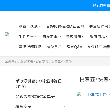
爸氣有禮賞
炎
簡質生活誌
父親節禮物精選清單🎁
盛夏清涼風扇
生活家電
廚房家電
美容健康
餐廚用品
送修服務據點
櫃位資訊
常見Q&A
🌟會員回饋無
全部商品
/
廚房家電
/
飲品家電
/
快煮壺/快煮杯
快煮壺/快煮
☀️冰涼消暑季❄️降溫神器任
2件9折
父親節禮物精選清單🎁
精選商品