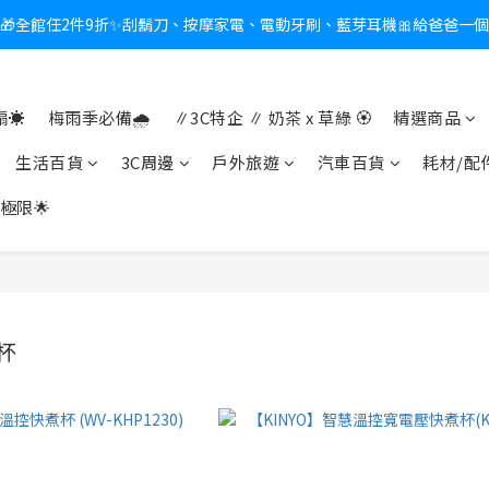
🎁全館任2件9折✨刮鬍刀、按摩家電、電動牙刷、藍芽耳機🎀給爸爸一
新會員送$100購物金✨再享消費回饋無極限
熱夏日救星☀️秒凍扇登場💙半導體製冷 x 微米級冰霧，一秒開凍，熱感歸
新會員送$100購物金✨再享消費回饋無極限
☀️
梅雨季必備🌧️
∥3C特企 ∥ 奶茶 x 草綠 🏵
精選商品
生活百貨
3C周邊
戶外旅遊
汽車百貨
耗材/配
極限🌟
杯