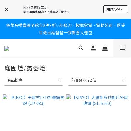
KINYO質感生活
新會員送$100購物金✨再享消費回饋無極限
開啟APP 享隱藏優惠
開館慶優惠開跑！下載享$50購物金
爸氣有禮賞🎁全館任2件9折✨刮鬍刀、按摩家電、電動牙刷、藍芽
新會員送$100購物金✨再享消費回饋無極限
耳機🎀給爸爸一個驚喜大禮包
炎熱夏日救星☀️秒凍扇登場💙半導體製冷 x 微米級冰霧，一秒開
凍，熱感歸零！
庭園燈/露營燈
新會員送$100購物金✨再享消費回饋無極限
商品排序
每頁顯示 72 個