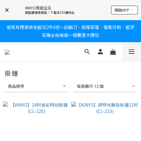
新會員送$100購物金✨再享消費回饋無極限
KINYO質感生活
開啟APP 享隱藏優惠
開館慶優惠開跑！下載享$50購物金
爸氣有禮賞🎁全館任2件9折✨刮鬍刀、按摩家電、電動牙刷、藍芽
耳機🎀給爸爸一個驚喜大禮包
新會員送$100購物金✨再享消費回饋無極限
炎熱夏日救星☀️秒凍扇登場💙半導體製冷 x 微米級冰霧，一秒開
凍，熱感歸零！
新會員送$100購物金✨再享消費回饋無極限
掛鐘
商品排序
每頁顯示 72 個