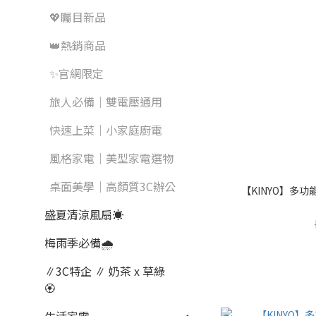
💖矚目新品
👑熱銷商品
✨官網限定
旅人必備｜雙電壓通用
快速上菜｜小家庭廚電
風格家電｜美型家電選物
桌面美學｜高顏質3C辦公
【KINYO】多功能
盛夏清涼風扇☀️
梅雨季必備🌧️
∥3C特企 ∥ 奶茶 x 草綠
🏵