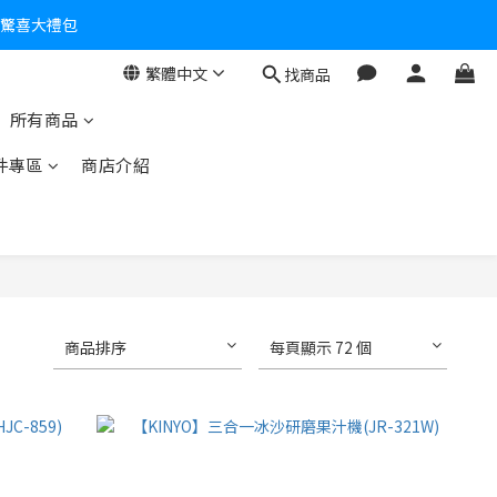
個驚喜大禮包
繁體中文
找商品
零！
所有商品
件專區
商店介紹
商品排序
每頁顯示 72 個