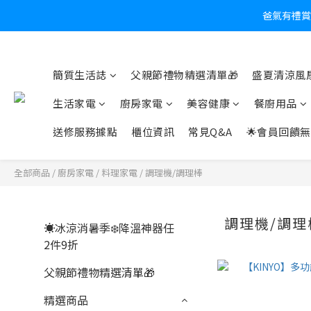
爸氣有禮賞
炎
簡質生活誌
父親節禮物精選清單🎁
盛夏清涼風扇
生活家電
廚房家電
美容健康
餐廚用品
送修服務據點
櫃位資訊
常見Q&A
🌟會員回饋無
全部商品
/
廚房家電
/
料理家電
/
調理機/調理棒
調理機/調理
☀️冰涼消暑季❄️降溫神器任
2件9折
父親節禮物精選清單🎁
精選商品