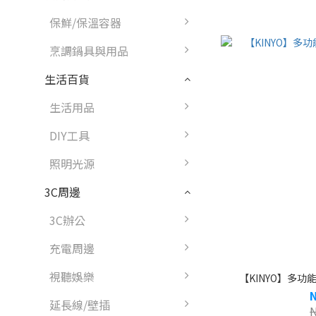
保鮮/保溫容器
烹調鍋具與用品
生活百貨
生活用品
DIY工具
照明光源
3C周邊
3C辦公
充電周邊
視聽娛樂
【KINYO】多功能
延長線/壁插