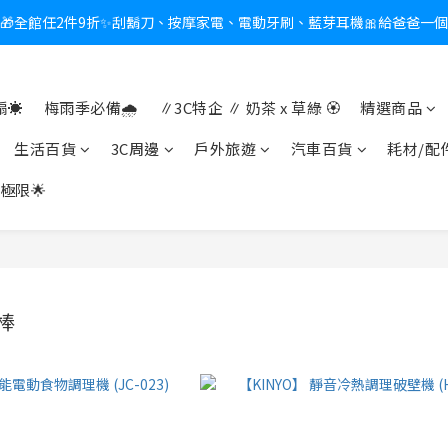
🎁全館任2件9折✨刮鬍刀、按摩家電、電動牙刷、藍芽耳機🎀給爸爸一
新會員送$100購物金✨再享消費回饋無極限
熱夏日救星☀️秒凍扇登場💙半導體製冷 x 微米級冰霧，一秒開凍，熱感歸
☀️
梅雨季必備🌧️
∥3C特企 ∥ 奶茶 x 草綠 🏵
精選商品
新會員送$100購物金✨再享消費回饋無極限
生活百貨
3C周邊
戶外旅遊
汽車百貨
耗材/配
極限🌟
棒