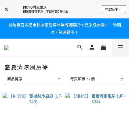
爸氣有禮賞🎁全館任2件9折✨刮鬍刀、按摩家電、電動牙刷、藍芽
KINYO質感生活
開啟APP 享隱藏優惠
耳機🎀給爸爸一個驚喜大禮包
開館慶優惠開跑！下載享$50購物金
炎熱夏日救星☀️秒凍扇登場💙半導體製冷 x 微米級冰霧，一秒開
新會員送$100購物金✨再享消費回饋無極限
凍，熱感歸零！
新會員送$100購物金✨再享消費回饋無極限
盛夏清涼風扇☀️
商品排序
每頁顯示 72 個