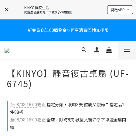
KINYO質感生活
開啟APP 享隱藏優惠
開館慶優惠開跑！下載享$50購物金
新會員送$100購物金✨再享消費回饋無極限
新會員送$100購物金✨再享消費回饋無極限
爸氣有禮賞🎁全館任2件9折✨刮鬍刀、按摩家電、電動牙刷、藍芽
耳機🎀給爸爸一個驚喜大禮包
炎熱夏日救星☀️秒凍扇登場💙半導體製冷 x 微米級冰霧，一秒開
【KINYO】靜音復古桌扇 (UF-
凍，熱感歸零！
6745)
新會員送$100購物金✨再享消費回饋無極限
至
08/08 16:00
截止
指定分類，限時8天 歡慶父親節🤵指定品2
件88折
至
08/08 16:00
截止
全店，限時8天 歡慶父親節🤵下單送金屬鬧
鐘