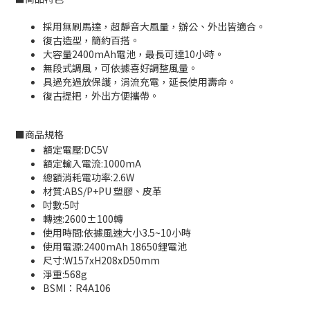
採用無刷馬達，超靜音大風量，辦公、外出皆適合。
復古造型，簡約百搭。
大容量2400mAh電池，最長可達10小時。
無段式調風，可依據喜好調整風量。
具過充過放保護，涓流充電，延長使用壽命。
復古提把，外出方便攜帶。
■
商品規格
額定電壓:DC5V
額定輸入電流:1000mA
總額消耗電功率:2.6W
材質:ABS/P+PU 塑膠、皮革
吋數:5吋
轉速:2600±100轉
使用時間:依據風速大小3.5~10小時
使用電源:2400mAh 18650鋰電池
尺寸:W157xH208xD50mm
淨重:568g
BSMI：
R4A106