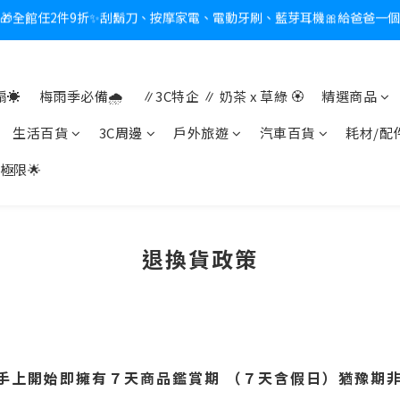
新會員送$100購物金✨再享消費回饋無極限
熱夏日救星☀️秒凍扇登場💙半導體製冷 x 微米級冰霧，一秒開凍，熱感歸
新會員送$100購物金✨再享消費回饋無極限
☀️
梅雨季必備🌧️
∥3C特企 ∥ 奶茶 x 草綠 🏵
精選商品
生活百貨
3C周邊
戶外旅遊
汽車百貨
耗材/配
極限🌟
退換貨政策
手上開始即擁有７天商品鑑賞期 （７天含假日）
猶豫期