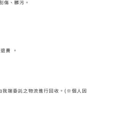
刮傷、髒污。
退費 。
將由我端委託之物流進行回收
。
(
※
個人因