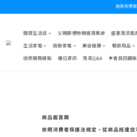
炎
簡質生活誌
父親節禮物精選清單🎁
盛夏清涼風扇
生活家電
廚房家電
美容健康
餐廚用品
送修服務據點
櫃位資訊
常見Q&A
🌟會員回饋無
商品鑑賞期
依照消費者保護法規定，從商品抵達您