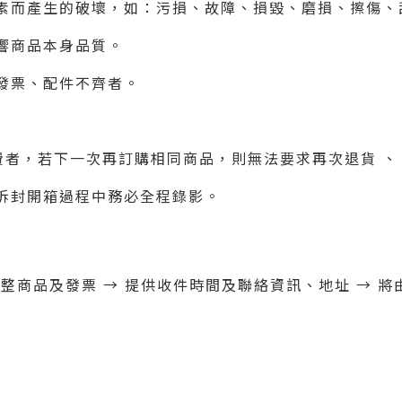
素而產生的破壞，如：污損、故障、損毀、磨損、擦傷、
響商品本身品質。
發票、配件不齊者。
費者，若下一次再訂購相同商品，則無法要求再次退貨 、 
拆封開箱過程中務必全程錄影。
備完整商品及發票 → 提供收件時間及聯絡資訊、地址 → 