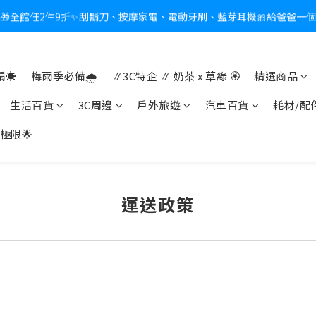
🎁全館任2件9折✨刮鬍刀、按摩家電、電動牙刷、藍芽耳機🎀給爸爸一
新會員送$100購物金✨再享消費回饋無極限
熱夏日救星☀️秒凍扇登場💙半導體製冷 x 微米級冰霧，一秒開凍，熱感歸
☀️
梅雨季必備🌧️
∥3C特企 ∥ 奶茶 x 草綠 🏵
精選商品
新會員送$100購物金✨再享消費回饋無極限
生活百貨
3C周邊
戶外旅遊
汽車百貨
耗材/配
極限🌟
運送政策