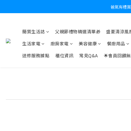
爸氣有禮賞
炎
簡質生活誌
父親節禮物精選清單🎁
盛夏清涼風扇
生活家電
廚房家電
美容健康
餐廚用品
送修服務據點
櫃位資訊
常見Q&A
🌟會員回饋無