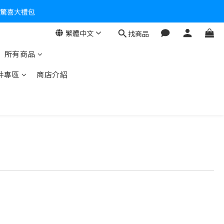
個驚喜大禮包
繁體中文
找商品
零！
所有商品
件專區
商店介紹