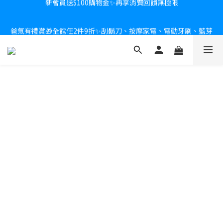
新會員送$100購物金✨再享消費回饋無極限
爸氣有禮賞🎁全館任2件9折✨刮鬍刀、按摩家電、電動牙刷、藍芽
耳機🎀給爸爸一個驚喜大禮包
炎熱夏日救星☀️秒凍扇登場💙半導體製冷 x 微米級冰霧，一秒開
凍，熱感歸零！
新會員送$100購物金✨再享消費回饋無極限