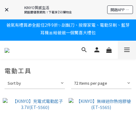
新會員送$100購物金✨再享消費回饋無極限
KINYO質感生活
開啟APP 享隱藏優惠
開館慶優惠開跑！下載享$50購物金
爸氣有禮賞🎁全館任2件9折✨刮鬍刀、按摩家電、電動牙刷、藍芽
耳機🎀給爸爸一個驚喜大禮包
新會員送$100購物金✨再享消費回饋無極限
炎熱夏日救星☀️秒凍扇登場💙半導體製冷 x 微米級冰霧，一秒開
凍，熱感歸零！
新會員送$100購物金✨再享消費回饋無極限
電動工具
Sort by
72 Items per page