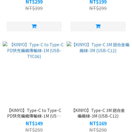
NT$299
NT$199
NT$399
NT$299
【KINYO】Type-C to Type-C
【KINYO】Type-C 3M 鋁合金
PD快充編織傳輸線-1M (USB-
編織線-3M (USB-C12)
TYC06)
NT$149
NT$169
NT$259
NT$290