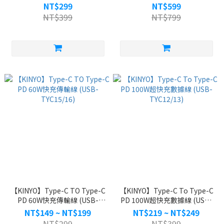
NT$299
NT$599
NT$399
NT$799
【KINYO】Type-C TO Type-C
【KINYO】Type-C To Type-C
PD 60W快充傳輸線 (USB-
PD 100W超快充數據線 (USB-
TYC15/16)
TYC12/13)
NT$149 ~ NT$199
NT$219 ~ NT$249
NT$299
NT$399