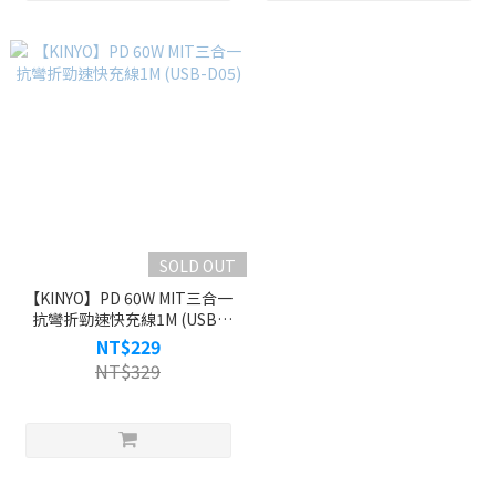
SOLD OUT
【KINYO】PD 60W MIT三合一
抗彎折勁速快充線1M (USB-
D05)
NT$229
NT$329