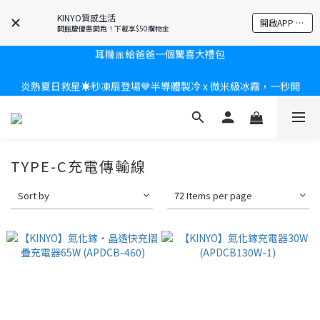
爸氣有禮賞🎁全館任2件9折✨刮鬍刀、按摩家電、電動牙刷、藍芽
KINYO質感生活
開啟APP 享隱藏優惠
耳機🎀給爸爸一個驚喜大禮包
開館慶優惠開跑！下載享$50購物金
炎熱夏日救星☀️秒凍扇登場💙半導體製冷 x 微米級冰霧，一秒開
新會員送$100購物金✨再享消費回饋無極限
凍，熱感歸零！
新會員送$100購物金✨再享消費回饋無極限
TYPE-C充電傳輸線
Sort by
72 Items per page