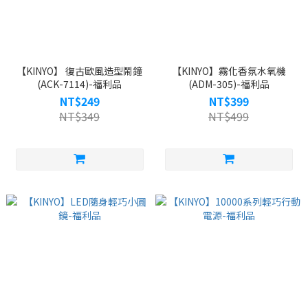
【KINYO】 復古歐風造型鬧鐘
【KINYO】霧化香氛水氧機
(ACK-7114)-福利品
(ADM-305)-福利品
NT$249
NT$399
NT$349
NT$499