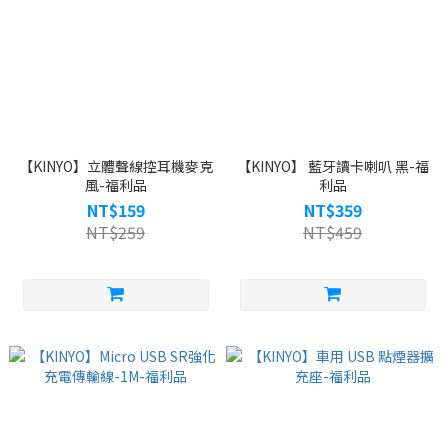
【KINYO】立體聲線控耳機麥克
【KINYO】 藍牙讀卡喇叭 黑-福
風-福利品
利品
NT$159
NT$359
NT$259
NT$459