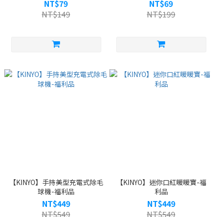
NT$79
NT$69
NT$149
NT$199
【KINYO】手持美型充電式除毛
【KINYO】迷你口紅暖暖寶-福
球機-福利品
利品
NT$449
NT$449
NT$549
NT$549