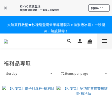
爸氣有禮賞🎁全館任2件9折✨刮鬍刀、按摩家電、電動牙刷、藍芽
KINYO質感生活
開啟APP 享隱藏優惠
耳機🎀給爸爸一個驚喜大禮包
開館慶優惠開跑！下載享$50購物金
炎熱夏日救星☀️秒凍扇登場💙半導體製冷 x 微米級冰霧，一秒開
新會員送$100購物金✨再享消費回饋無極限
凍，熱感歸零！
新會員送$100購物金✨再享消費回饋無極限
福利品專區
Sort by
72 Items per page