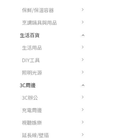
保鮮/保溫容器
烹調鍋具與用品
生活百貨
生活用品
DIY工具
照明光源
3C周邊
3C辦公
充電周邊
視聽娛樂
延長線/壁插