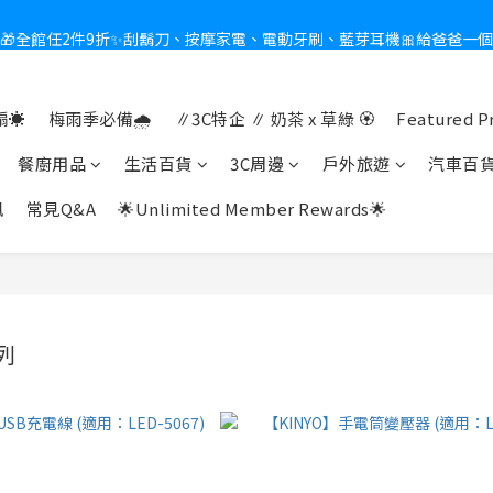
🎁全館任2件9折✨刮鬍刀、按摩家電、電動牙刷、藍芽耳機🎀給爸爸一
新會員送$100購物金✨再享消費回饋無極限
熱夏日救星☀️秒凍扇登場💙半導體製冷 x 微米級冰霧，一秒開凍，熱感歸
☀️
梅雨季必備🌧️
∥3C特企 ∥ 奶茶 x 草綠 🏵
Featured P
新會員送$100購物金✨再享消費回饋無極限
餐廚用品
生活百貨
3C周邊
戶外旅遊
汽車百
訊
常見Q&A
🌟Unlimited Member Rewards🌟
列