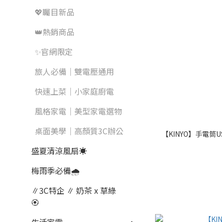
💖矚目新品
👑熱銷商品
✨官網限定
旅人必備｜雙電壓通用
快速上菜｜小家庭廚電
風格家電｜美型家電選物
桌面美學｜高顏質3C辦公
【KINYO】手電筒US
盛夏清涼風扇☀️
梅雨季必備🌧️
∥3C特企 ∥ 奶茶 x 草綠
🏵