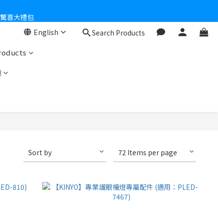
個驚喜大禮包
English
Search Products
零！
roducts
貨
Sort by
72 Items per page