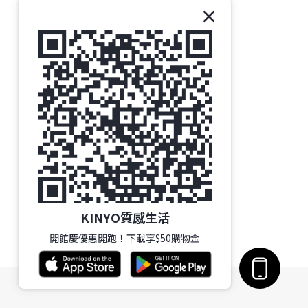
KINYO質感生活
開館慶優惠開跑！下載享$50購物金