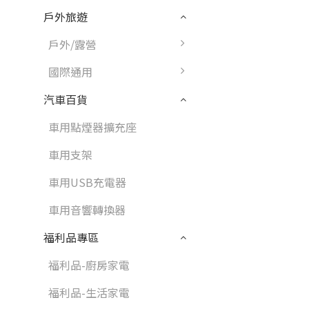
戶外旅遊
戶外/露營
國際通用
汽車百貨
車用點煙器擴充座
車用支架
車用USB充電器
車用音響轉換器
福利品專區
福利品-廚房家電
福利品-生活家電