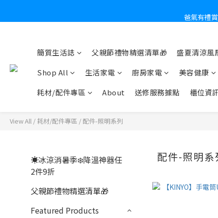
爸氣有禮賞
炎
簡質生活誌
父親節禮物精選清單🎁
盛夏清涼風扇
Shop All
生活家電
廚房家電
美容健康
耗材/配件專區
About
送修服務據點
櫃位資
View All
/
耗材/配件專區
/
配件-照明系列
配件-照明系
☀️冰涼消暑季❄️降溫神器任
2件9折
父親節禮物精選清單🎁
Featured Products