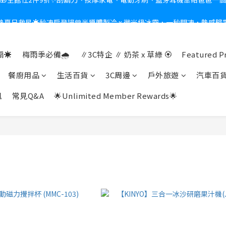
熱夏日救星☀️秒凍扇登場💙半導體製冷 x 微米級冰霧，一秒開凍，熱感歸
新會員送$100購物金✨再享消費回饋無極限
新會員送$100購物金✨再享消費回饋無極限
☀️
梅雨季必備🌧️
∥3C特企 ∥ 奶茶 x 草綠 🏵
Featured P
餐廚用品
生活百貨
3C周邊
戶外旅遊
汽車百
訊
常見Q&A
🌟Unlimited Member Rewards🌟