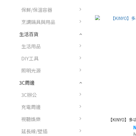
保鮮/保溫容器
烹調鍋具與用品
生活百貨
生活用品
DIY工具
照明光源
3C周邊
3C辦公
充電周邊
視聽娛樂
【KINYO】多功
延長線/壁插