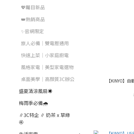
💖矚目新品
👑熱銷商品
✨官網限定
旅人必備｜雙電壓通用
快速上菜｜小家庭廚電
風格家電｜美型家電選物
桌面美學｜高顏質3C辦公
【KINYO】自動
盛夏清涼風扇☀️
梅雨季必備🌧️
∥3C特企 ∥ 奶茶 x 草綠
🏵