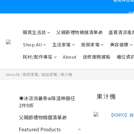
炎
簡質生活誌
父親節禮物精選清單🎁
盛夏清涼風扇
Shop All
生活家電
廚房家電
美容健康
耗材/配件專區
About
送修服務據點
櫃位資
View All
/
廚房家電
/
飲品家電
/
果汁機
果汁機
☀️冰涼消暑季❄️降溫神器任
2件9折
父親節禮物精選清單🎁
Featured Products