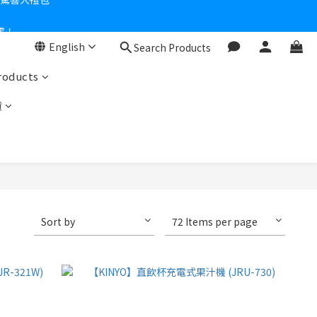
零！
English
Search Products
roducts
貨
Sort by
72 Items per page