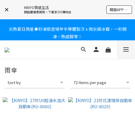
爸氣有禮賞🎁全館任2件9折✨刮鬍刀、按摩家電、電動牙刷、藍芽
KINYO質感生活
開啟APP 享隱藏優惠
耳機🎀給爸爸一個驚喜大禮包
開館慶優惠開跑！下載享$50購物金
炎熱夏日救星☀️秒凍扇登場💙半導體製冷 x 微米級冰霧，一秒開
新會員送$100購物金✨再享消費回饋無極限
凍，熱感歸零！
新會員送$100購物金✨再享消費回饋無極限
雨傘
Sort by
72 Items per page