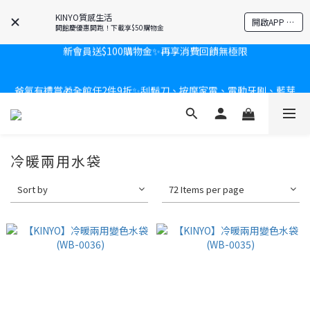
KINYO質感生活
開啟APP 享隱藏優惠
開館慶優惠開跑！下載享$50購物金
新會員送$100購物金✨再享消費回饋無極限
新會員送$100購物金✨再享消費回饋無極限
爸氣有禮賞🎁全館任2件9折✨刮鬍刀、按摩家電、電動牙刷、藍芽
耳機🎀給爸爸一個驚喜大禮包
炎熱夏日救星☀️秒凍扇登場💙半導體製冷 x 微米級冰霧，一秒開
凍，熱感歸零！
冷暖兩用水袋
Sort by
72 Items per page
新會員送$100購物金✨再享消費回饋無極限