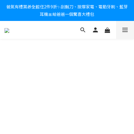
爸氣有禮賞🎁全館任2件9折✨刮鬍刀、按摩家電、電動牙刷、藍芽
新會員送$100購物金✨再享消費回饋無極限
耳機🎀給爸爸一個驚喜大禮包
炎熱夏日救星☀️秒凍扇登場💙半導體製冷 x 微米級冰霧，一秒開
凍，熱感歸零！
新會員送$100購物金✨再享消費回饋無極限