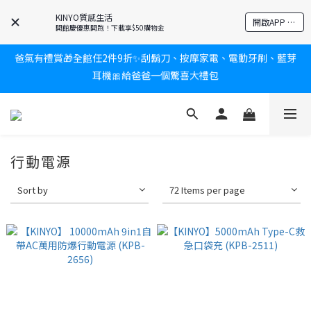
KINYO質感生活
開啟APP 享隱藏優惠
開館慶優惠開跑！下載享$50購物金
爸氣有禮賞🎁全館任2件9折✨刮鬍刀、按摩家電、電動牙刷、藍芽
耳機🎀給爸爸一個驚喜大禮包
新會員送$100購物金✨再享消費回饋無極限
炎熱夏日救星☀️秒凍扇登場💙半導體製冷 x 微米級冰霧，一秒開
凍，熱感歸零！
新會員送$100購物金✨再享消費回饋無極限
行動電源
Sort by
72 Items per page