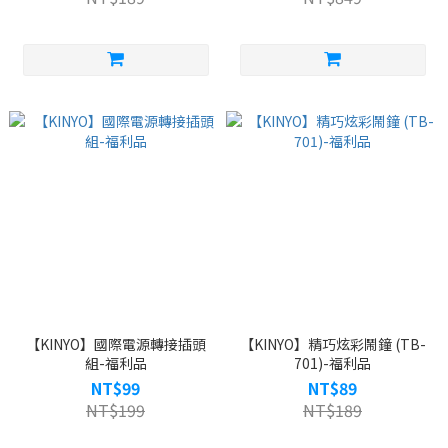
【KINYO】國際電源轉接插頭
【KINYO】精巧炫彩鬧鐘 (TB-
組-福利品
701)-福利品
NT$99
NT$89
NT$199
NT$189