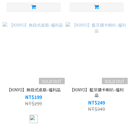
SOLD OUT
SOLD OUT
【KINYO】無段式桌扇-福利品
【KINYO】藍牙讀卡喇叭-福利
品
NT$199
NT$249
NT$299
NT$349