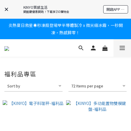
爸氣有禮賞🎁全館任2件9折✨刮鬍刀、按摩家電、電動牙刷、藍芽
KINYO質感生活
開啟APP 享隱藏優惠
耳機🎀給爸爸一個驚喜大禮包
開館慶優惠開跑！下載享$50購物金
炎熱夏日救星☀️秒凍扇登場💙半導體製冷 x 微米級冰霧，一秒開
新會員送$100購物金✨再享消費回饋無極限
凍，熱感歸零！
新會員送$100購物金✨再享消費回饋無極限
福利品專區
Sort by
72 Items per page