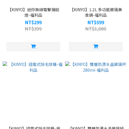
【KINYO】迷你無線電擊捕蚊
【KINYO】1.2L 多功能玻璃美
燈-福利品
食鍋-福利品
NT$299
NT$599
NT$399
NT$1,080
【KINYO】插電式除毛球機-福
【KINYO】雙層防燙水晶玻璃杯