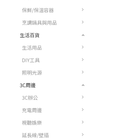
保鮮/保溫容器
烹調鍋具與用品
生活百貨
生活用品
DIY工具
照明光源
3C周邊
3C辦公
充電周邊
視聽娛樂
延長線/壁插