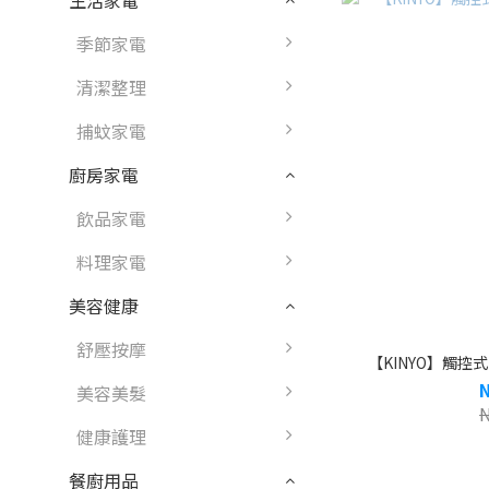
生活家電
季節家電
清潔整理
捕蚊家電
廚房家電
飲品家電
料理家電
美容健康
舒壓按摩
【KINYO】觸控式多
美容美髮
健康護理
餐廚用品