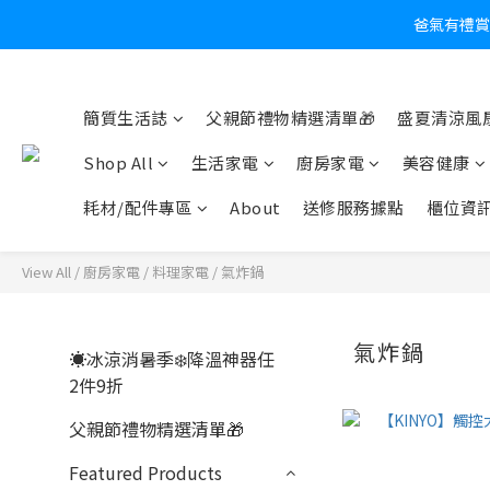
爸氣有禮賞
炎
簡質生活誌
父親節禮物精選清單🎁
盛夏清涼風扇
Shop All
生活家電
廚房家電
美容健康
耗材/配件專區
About
送修服務據點
櫃位資
View All
/
廚房家電
/
料理家電
/
氣炸鍋
氣炸鍋
☀️冰涼消暑季❄️降溫神器任
2件9折
父親節禮物精選清單🎁
Featured Products