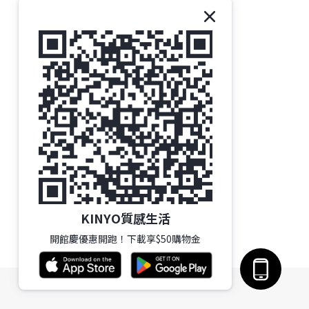
KINYO質感生活
開館慶優惠開跑！下載享$50購物金