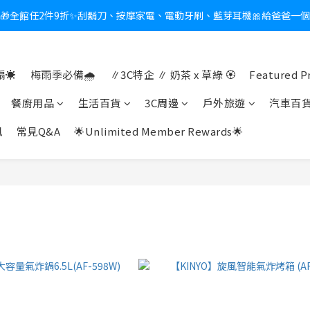
🎁全館任2件9折✨刮鬍刀、按摩家電、電動牙刷、藍芽耳機🎀給爸爸一
新會員送$100購物金✨再享消費回饋無極限
熱夏日救星☀️秒凍扇登場💙半導體製冷 x 微米級冰霧，一秒開凍，熱感歸
☀️
梅雨季必備🌧️
∥3C特企 ∥ 奶茶 x 草綠 🏵
Featured P
新會員送$100購物金✨再享消費回饋無極限
餐廚用品
生活百貨
3C周邊
戶外旅遊
汽車百
訊
常見Q&A
🌟Unlimited Member Rewards🌟