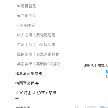
💖矚目新品
👑熱銷商品
✨官網限定
旅人必備｜雙電壓通用
快速上菜｜小家庭廚電
風格家電｜美型家電選物
桌面美學｜高顏質3C辦公
【KINYO】觸控大容
盛夏清涼風扇☀️
梅雨季必備🌧️
∥3C特企 ∥ 奶茶 x 草綠
🏵