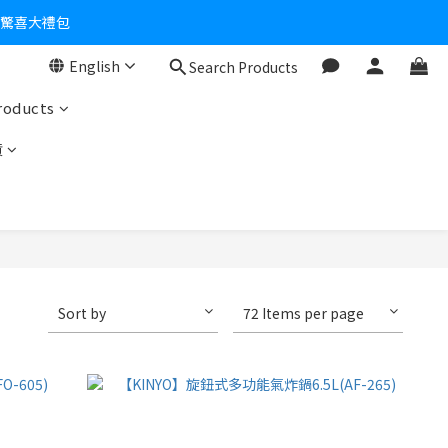
個驚喜大禮包
English
Search Products
零！
roducts
貨
Sort by
72 Items per page