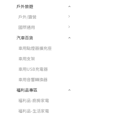
戶外旅遊
戶外/露營
國際通用
汽車百貨
車用點煙器擴充座
車用支架
車用USB充電器
車用音響轉換器
福利品專區
福利品-廚房家電
福利品-生活家電