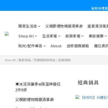
爸氣有禮賞
炎
簡質生活誌
父親節禮物精選清單🎁
盛夏清涼風扇
Shop All
生活家電
廚房家電
美容健康
耗材/配件專區
About
送修服務據點
櫃位資
View All
/
餐廚用品
/
烹調鍋具與用品
/
經典鍋具
經典鍋具
☀️冰涼消暑季❄️降溫神器任
2件9折
父親節禮物精選清單🎁