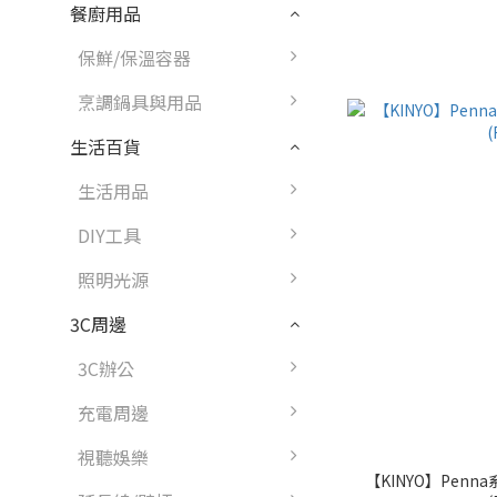
餐廚用品
保鮮/保溫容器
烹調鍋具與用品
生活百貨
生活用品
DIY工具
照明光源
3C周邊
3C辦公
充電周邊
視聽娛樂
【KINYO】Pen