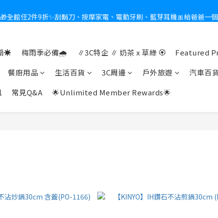
🎁全館任2件9折✨刮鬍刀、按摩家電、電動牙刷、藍芽耳機🎀給爸爸一
新會員送$100購物金✨再享消費回饋無極限
熱夏日救星☀️秒凍扇登場💙半導體製冷 x 微米級冰霧，一秒開凍，熱感歸
☀️
梅雨季必備🌧️
∥3C特企 ∥ 奶茶 x 草綠 🏵
Featured P
新會員送$100購物金✨再享消費回饋無極限
餐廚用品
生活百貨
3C周邊
戶外旅遊
汽車百
訊
常見Q&A
🌟Unlimited Member Rewards🌟