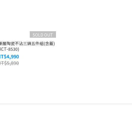
SOLD OUT
橘漸層陶瓷不沾三鍋五件組(含蓋)
KCT-8530)
NT$4,990
NT$5,890