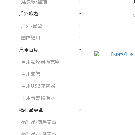
延長線/壁插
(
戶外旅遊
戶外/露營
國際通用
汽車百貨
車用點煙器擴充座
車用支架
車用USB充電器
車用音響轉換器
福利品專區
福利品-廚房家電
福利品-生活家電