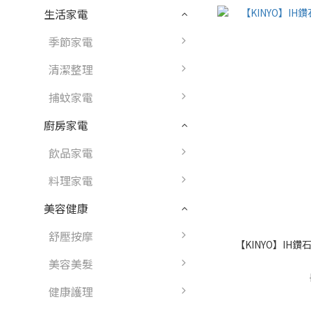
生活家電
季節家電
清潔整理
捕蚊家電
廚房家電
飲品家電
料理家電
美容健康
舒壓按摩
【KINYO】IH鑽石
美容美髮
健康護理