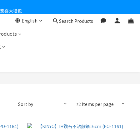
個驚喜大禮包
English
Search Products
零！
roducts
貨
Sort by
72 Items per page