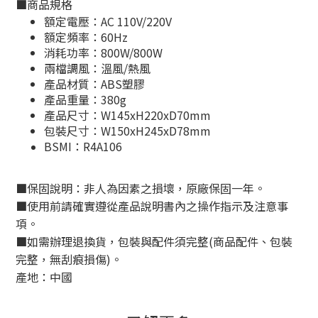
■
商品規格
額定電壓：AC 110V/220V
額定頻率：60Hz
消耗功率：800W/800W
兩檔調風：溫風/熱風
產品材質：ABS塑膠
產品重量：380g
產品尺寸：W145xH220xD70mm
包裝尺寸：W150xH245xD78mm
BSMI：
R4A106
■
保固說明：非人為因素之損壞，原廠保固一年。
■
使用前請確實遵從產品說明書內之操作指示及注意事
項。
■
如需辦理退換貨，包裝與配件須完整
(
商品配件、包裝
完整，無刮痕損傷
)
。
產地：中國