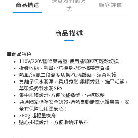
送貨及付款方
商品描述
顧客評價
式
商品描述
■
商品特色
110V/220V國際雙電壓-使用插頭即可輕鬆切換！
折疊收納、輕量小巧機身-旅行攜帶無負擔
熱風/溫風二段溫度切換-恆溫護髮、溫柔呵護
負離子保水潤澤，柔順秀髮-柔順秀髮、撫平毛躁，
尊榮級秀髮水潤SPA
集中風嘴設計-方便吹整造型、快速乾髮
通過國家標準安全認證-過熱自動斷電保護裝置，安
全有保障使用更安心！
380g 超輕量機身
貼心掛環設計，方便收納好吊掛