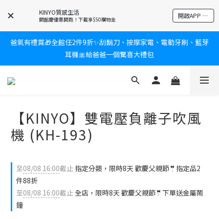
KINYO質感生活
新會員送$100購物金✨再享消費回饋無極限
開啟APP 享隱藏優惠
開館慶優惠開跑！下載享$50購物金
爸氣有禮賞🎁全館任2件9折✨刮鬍刀、按摩家電、電動牙刷、藍芽
新會員送$100購物金✨再享消費回饋無極限
耳機🎀給爸爸一個驚喜大禮包
炎熱夏日救星☀️秒凍扇登場💙半導體製冷 x 微米級冰霧，一秒開
凍，熱感歸零！
【KINYO】雙電壓負離子吹風
新會員送$100購物金✨再享消費回饋無極限
機 (KH-193)
至
08/08 16:00
截止
指定分類，限時8天 歡慶父親節🤵指定品2
件88折
至
08/08 16:00
截止
全店，限時8天 歡慶父親節🤵下單送金屬鬧
鐘