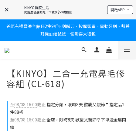
KINYO質感生活
新會員送$100購物金✨再享消費回饋無極限
開啟APP 享隱藏優惠
開館慶優惠開跑！下載享$50購物金
爸氣有禮賞🎁全館任2件9折✨刮鬍刀、按摩家電、電動牙刷、藍芽
新會員送$100購物金✨再享消費回饋無極限
耳機🎀給爸爸一個驚喜大禮包
炎熱夏日救星☀️秒凍扇登場💙半導體製冷 x 微米級冰霧，一秒開
凍，熱感歸零！
【KINYO】二合一充電鼻毛修
新會員送$100購物金✨再享消費回饋無極限
容組 (CL-618)
至
08/08 16:00
截止
指定分類，限時8天 歡慶父親節🤵指定品2
件88折
至
08/08 16:00
截止
全店，限時8天 歡慶父親節🤵下單送金屬鬧
鐘