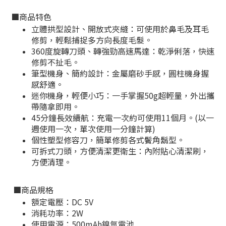
■
商品特色
立體拱型設計、開放式夾縫：
可使用於鼻毛及耳毛
修剪，輕鬆捕捉多方向長度毛髮。
360度旋轉刀頭、轉強勁高速馬達：
乾淨俐落，快速
修剪不扯毛。
筆型機身、簡約設計
：
金屬磨砂手感，圓柱機身握
感舒適。
迷你機身，輕便小巧
：
一手掌握
50g超輕量，外出攜
帶隨拿即用。
45分鐘長效續航
：
充電一次約可使用11個月。
(以一
週使用一次，單次使用一分鐘計算)
個性塑型修容刀，簡單修剪
各式鬢角
鬍型
。
可拆式刀頭，方便清潔更衛生
：
內附貼心清潔刷，
方便清理。
■
商品規格
額定電壓：DC 5V
消耗功率：2W
使用電源：500mAh鎳氫電池