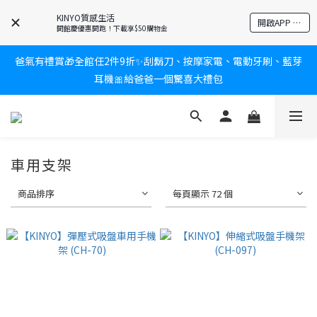
KINYO質感生活
新會員送$100購物金✨再享消費回饋無極限
開啟APP 享隱藏優惠
開館慶優惠開跑！下載享$50購物金
爸氣有禮賞🎁全館任2件9折✨刮鬍刀、按摩家電、電動牙刷、藍芽
新會員送$100購物金✨再享消費回饋無極限
耳機🎀給爸爸一個驚喜大禮包
炎熱夏日救星☀️秒凍扇登場💙半導體製冷 x 微米級冰霧，一秒開
凍，熱感歸零！
車用支架
新會員送$100購物金✨再享消費回饋無極限
商品排序
每頁顯示 72 個